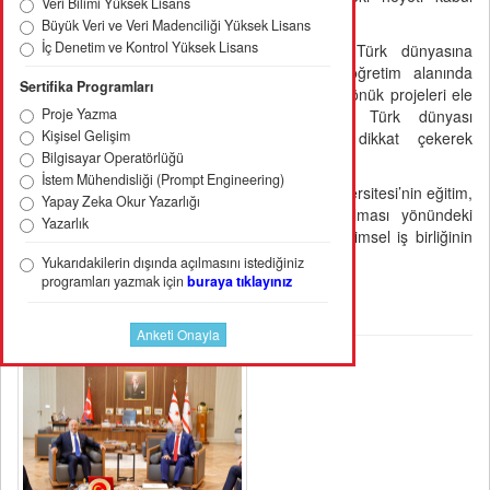
Veri Bilimi Yüksek Lisans
etti.
Büyük Veri ve Veri Madenciliği Yüksek Lisans
İç Denetim ve Kontrol Yüksek Lisans
Görüşmede, Ahmet Yesevi Üniversitesi’nin Türk dünyasına
yönelik bilimsel ve kültürel katkıları, yükseköğretim alanında
Sertifika Programları
yürüttüğü uluslararası iş birlikleri ve geleceğe dönük projeleri ele
Proje Yazma
alındı. Cumhurbaşkanı Tatar, üniversitenin Türk dünyası
Kişisel Gelişim
gençliğinin yetişmesindeki önemli rolüne dikkat çekerek
Bilgisayar Operatörlüğü
çalışmalardan duyduğu memnuniyeti ifade etti.
İstem Mühendisliği (Prompt Engineering)
Prof. Dr. Muhittin Şimşek ise Ahmet Yesevi Üniversitesi’nin eğitim,
Yapay Zeka Okur Yazarlığı
araştırma ve ortak kültürel değerlerin yaşatılması yönündeki
Yazarlık
vizyonunu aktararak, KKTC ile akademik ve bilimsel iş birliğinin
geliştirilmesine hazır olduklarını vurguladı.
Yukarıdakilerin dışında açılmasını istediğiniz
programları yazmak için
buraya tıklayınız
Haber Resimleri