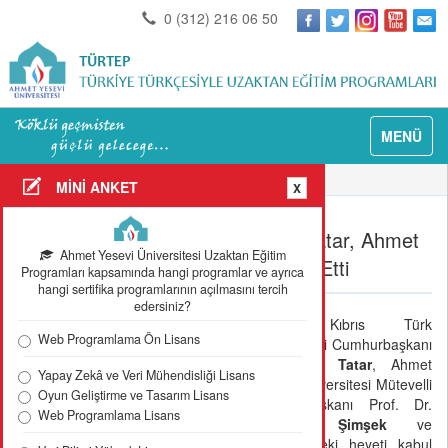
0 (312) 216 06 50
MENÜ
Anasayfa
Güncel Detay
MİNİ ANKET
X
KKTC Cumhurbaşkanı Sn. Ersin Tatar, Ahmet
Ahmet Yesevi Üniversitesi Uzaktan Eğitim
Yesevi Üniversitesi Heyetini Kabul Etti
Programları kapsamında hangi programlar ve ayrıca
hangi sertifika programlarının açılmasını tercih
edersiniz?
Kuzey Kıbrıs Türk
Web Programlama Ön Lisans
Cumhuriyeti Cumhurbaşkanı
Sn.
Ersin Tatar
, Ahmet
Yapay Zekâ ve Veri Mühendisliği Lisans
Yesevi Üniversitesi Mütevelli
Oyun Geliştirme ve Tasarım Lisans
Heyet Başkanı Prof. Dr.
Web Programlama Lisans
Muhittin Şimşek
ve
beraberindeki heyeti kabul