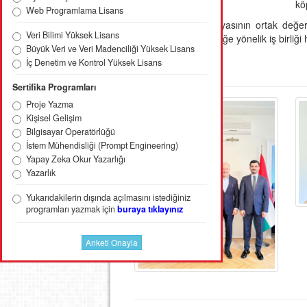
kö
Web Programlama Lisans
Ziyarette, Türk dünyasının ortak değe
Veri Bilimi Yüksek Lisans
çalışmalar ve geleceğe yönelik iş birliği 
Büyük Veri ve Veri Madenciliği Yüksek Lisans
İç Denetim ve Kontrol Yüksek Lisans
Haber Resimleri
Sertifika Programları
Proje Yazma
Kişisel Gelişim
Bilgisayar Operatörlüğü
İstem Mühendisliği (Prompt Engineering)
Yapay Zeka Okur Yazarlığı
Yazarlık
Yukarıdakilerin dışında açılmasını istediğiniz
programları yazmak için
buraya tıklayınız