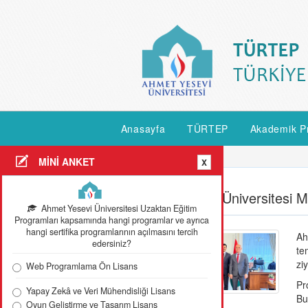
Anasayfa
TÜRTEP
Akademik P
Anasayfa
Güncel Detay
MİNİ ANKET
X
Ahmet Yesevi Üniversitesi M
Ahmet Yesevi Üniversitesi Uzaktan Eğitim
Programları kapsamında hangi programlar ve ayrıca
hangi sertifika programlarının açılmasını tercih
Ah
edersiniz?
te
ziy
Web Programlama Ön Lisans
Pr
Yapay Zekâ ve Veri Mühendisliği Lisans
Bu
Oyun Geliştirme ve Tasarım Lisans