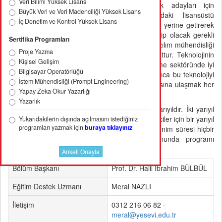
Veri Bilimi Yüksek Lisans
isteyen profesyoneller ya da profesyonellik adayları için
Büyük Veri ve Veri Madenciliği Yüksek Lisans
hazırlanmış bir programdır. Bu programdaki lisansüstü
İç Denetim ve Kontrol Yüksek Lisans
öğrencilerinin genişletilmiş ders gereksinimlerini yerine getirerek
Yazılım Mühendisliği alanında yeterli bilgiye sahip olacak gerekli
Sertifika Programları
çalışmaları yapmaları beklenir. Türkiye'de de yazılım mühendisliği
Proje Yazma
konusunda önemli bir uzmanlık eksikliği mevcuttur. Teknolojinin
Kişisel Gelişim
gelişmesi hedefleri büyütmüş ve yazılım geliştirme sektöründe iyi
Bilgisayar Operatörlüğü
eğitimli uzmanlara olan gereksinim artmıştır. Ayrıca bu teknolojiyi
İstem Mühendisliği (Prompt Engineering)
anlamak ve geliştirmek için kritik bir uzman sayısına ulaşmak her
Yapay Zeka Okur Yazarlığı
ülke için stratejik bir önceliktir.
Yazarlık
Tezsiz yüksek lisans normal eğitim süresi iki yarıyıldır. İki yarıyıl
sonunda mezuniyet hakkı elde edemeyen öğrenciler için bir yarıyıl
Yukarıdakilerin dışında açılmasını istediğiniz
programları yazmak için
buraya tıklayınız
uzatma hakkı verilir. Tezsiz yüksek lisansta öğrenim süresi hiçbir
şekilde üç yarıyılı geçemez. Üç yarıyıl sonunda programı
tamamlayamayan öğrencinin ilişiği kesilmektedir.
Bölüm Başkanı
Prof. Dr. Halil İbrahim BÜLBÜL
Eğitim Destek Uzmanı
Meral NAZLI
İletişim
0312 216 06 82 -
meral@yesevi.edu.tr