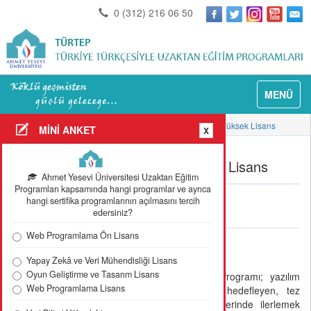
0 (312) 216 06 50
MENÜ
Anasayfa
Programlar
Yazılım Mühendisliği Tezsiz Yüksek Lisans
MİNİ ANKET
X
Yazılım Mühendisliği Tezsiz Yüksek Lisans
Ahmet Yesevi Üniversitesi Uzaktan Eğitim
Programları kapsamında hangi programlar ve ayrıca
hangi sertifika programlarının açılmasını tercih
edersiniz?
Alt Kategoriler
Web Programlama Ön Lisans
Tanıtım
Yapay Zekâ ve Veri Mühendisliği Lisans
Oyun Geliştirme ve Tasarım Lisans
Yazılım Mühendisliği Tezsiz Yüksek Lisans Programı; yazılım
Web Programlama Lisans
mühendisi olarak çalışan ya da çalışmayı hedefleyen, tez
çalışması yapmayıp eğitim ve mesleki hedeflerinde ilerlemek