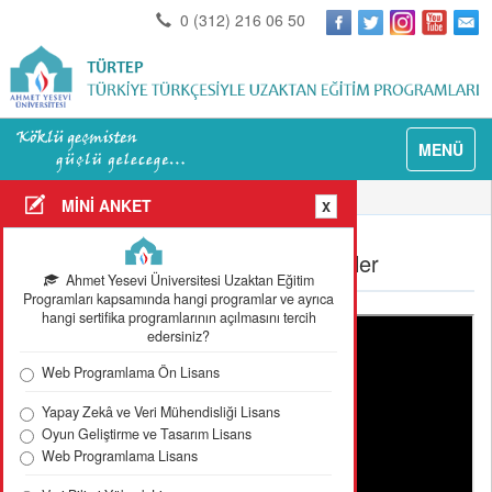
0 (312) 216 06 50
MENÜ
Anasayfa
Tanıtım
MİNİ ANKET
X
Sanal Sınıf Videosu ve Örnek Dersler
Ahmet Yesevi Üniversitesi Uzaktan Eğitim
Programları kapsamında hangi programlar ve ayrıca
hangi sertifika programlarının açılmasını tercih
edersiniz?
Web Programlama Ön Lisans
Yapay Zekâ ve Veri Mühendisliği Lisans
Oyun Geliştirme ve Tasarım Lisans
Web Programlama Lisans