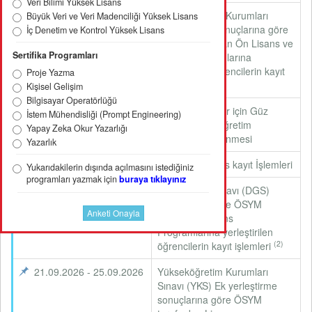
Veri Bilimi Yüksek Lisans
07.09.2026 - 11.09.2026
Yükseköğretim Kurumları
Büyük Veri ve Veri Madenciliği Yüksek Lisans
Sınavı (YKS) sonuçlarına göre
İç Denetim ve Kontrol Yüksek Lisans
ÖSYM tarafından Ön Lisans ve
Sertifika Programları
Lisans Programlarına
yerleştirilen öğrencilerin kayıt
Proje Yazma
(2)
işlemleri
Kişisel Gelişim
Bilgisayar Operatörlüğü
17.08.2026 - 11.09.2026
Kayıtlı öğrenciler için Güz
İstem Mühendisliği (Prompt Engineering)
Yarıyılı eğitim-öğretim
Yapay Zeka Okur Yazarlığı
ücretlerinin ödenmesi
Yazarlık
17.08.2026 - 11.09.2026
Güz Yarıyılı Ders kayıt İşlemleri
Yukarıdakilerin dışında açılmasını istediğiniz
programları yazmak için
buraya tıklayınız
14.09.2026 - 18.09.2026
Dikey Geçiş Sınavı (DGS)
sonuçlarına göre ÖSYM
tarafından Lisans
Programlarına yerleştirilen
(2)
öğrencilerin kayıt işlemleri
21.09.2026 - 25.09.2026
Yükseköğretim Kurumları
Sınavı (YKS) Ek yerleştirme
sonuçlarına göre ÖSYM