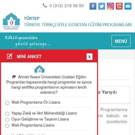
0 (312) 216 06 50
MENÜ
Anasayfa
Akademik Takvim
MİNİ ANKET
X
Akademik Takvim
Ahmet Yesevi Üniversitesi Uzaktan Eğitim
Programları kapsamında hangi programlar ve ayrıca
hangi sertifika programlarının açılmasını tercih
TÜRTEP 2026-2027 Eğitim-Öğretim Güz Yarıyılı
edersiniz?
Akademik Takvimi
Web Programlama Ön Lisans
27.07.2026 - 04.09.2026
Yüksek Lisans Programlarına
Yapay Zekâ ve Veri Mühendisliği Lisans
yeni başvuruların kabulü ve
Oyun Geliştirme ve Tasarım Lisans
eğitim-öğretim ücretlerinin
Web Programlama Lisans
(1)
ödenmesi