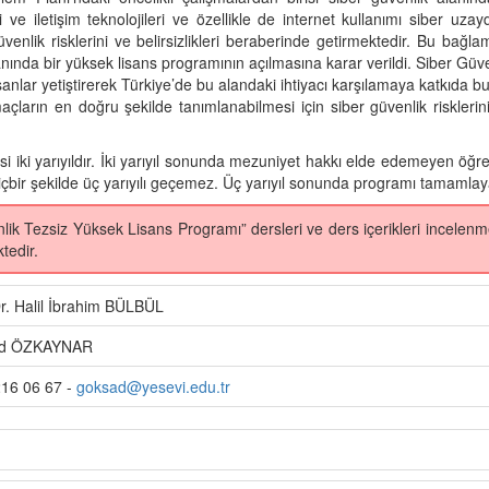
gi ve iletişim teknolojileri ve özellikle de internet kullanımı siber uzayd
üvenlik risklerini ve belirsizlikleri beraberinde getirmektedir. Bu bağl
lanında bir yüksek lisans programının açılmasına karar verildi. Siber G
insanlar yetiştirerek Türkiye’de bu alandaki ihtiyacı karşılamaya katkıd
çların en doğru şekilde tanımlanabilmesi için siber güvenlik risklerin
 iki yarıyıldır. İki yarıyıl sonunda mezuniyet hakkı elde edemeyen öğrenci
çbir şekilde üç yarıyılı geçemez. Üç yarıyıl sonunda programı tamamlaya
Tezsiz Yüksek Lisans Programı” dersleri ve ders içerikleri incelenmelid
tedir.
Dr. Halil İbrahim BÜLBÜL
d ÖZKAYNAR
16 06 67 -
goksad@yesevi.edu.tr