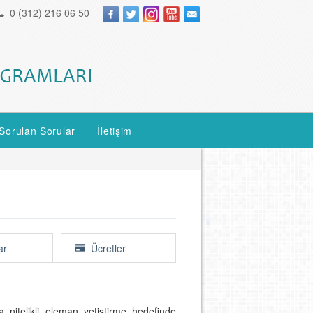
0 (312) 216 06 50
Sorulan Sorular
İletişim
ar
Ücretler
a nitelikli eleman yetiştirme hedefinde