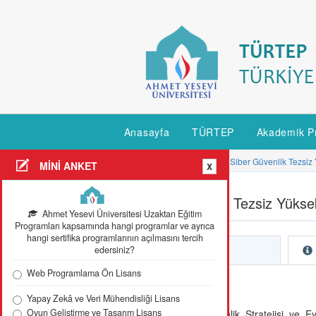
Anasayfa
TÜRTEP
Akademik P
Anasayfa
Programlar
Siber Güvenlik Tezsiz
MİNİ ANKET
X
Siber Güvenlik Tezsiz Yükse
Ahmet Yesevi Üniversitesi Uzaktan Eğitim
Programları kapsamında hangi programlar ve ayrıca
hangi sertifika programlarının açılmasını tercih
edersiniz?
Tanıtım
Web Programlama Ön Lisans
Tanıtım
Yapay Zekâ ve Veri Mühendisliği Lisans
Oyun Geliştirme ve Tasarım Lisans
Ulusal Siber Güvenlik Stratejisi ve Ey