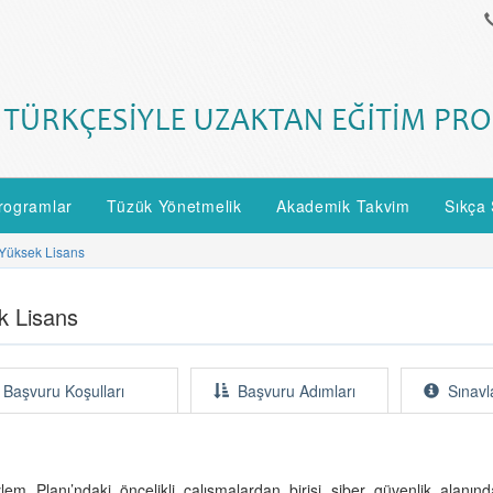
rogramlar
Tüzük Yönetmelik
Akademik Takvim
Sıkça 
 Yüksek Lisans
k Lisans
Başvuru Koşulları
Başvuru Adımları
Sınavl
lem Planı’ndaki öncelikli çalışmalardan birisi siber güvenlik alanınd