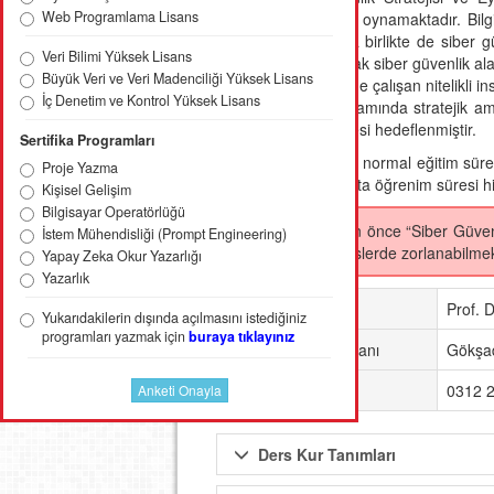
Web Programlama Lisans
üniversiteler kilit rol oynamaktadır. Bil
olmasını ve bununla birlikte de siber g
Veri Bilimi Yüksek Lisans
ihtiyaca yönelik olarak siber güvenlik a
Büyük Veri ve Veri Madenciliği Yüksek Lisans
siber güvenlik üzerine çalışan nitelikli 
İç Denetim ve Kontrol Yüksek Lisans
Siber güvenlik kapsamında stratejik ama
uzmanlar yetiştirilmesi hedeflenmiştir.
Sertifika Programları
Tezsiz yüksek lisans normal eğitim süresi
Proje Yazma
Tezsiz yüksek lisansta öğrenim süresi hi
Kişisel Gelişim
Bilgisayar Operatörlüğü
Müracaat etmeden önce “Siber Güvenlik 
İstem Mühendisliği (Prompt Engineering)
öğrencilerimiz derslerde zorlanabilmek
Yapay Zeka Okur Yazarlığı
Yazarlık
Bölüm Başkanı
Prof. 
Yukarıdakilerin dışında açılmasını istediğiniz
programları yazmak için
buraya tıklayınız
Eğitim Destek Uzmanı
Gökşa
İletişim
0312 2
Ders Kur Tanımları